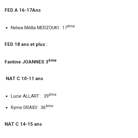
FED A 16-17Ans
ème
Nelwa Mélila MERZOUKI : 17
FED 18 ans et plus :
ème
Fantine JOANNES 3
NAT C 10-11 ans
ème
Lucie ALLART : 39
ème
Ryme DRAIDI : 36
NAT C 14-15 ans