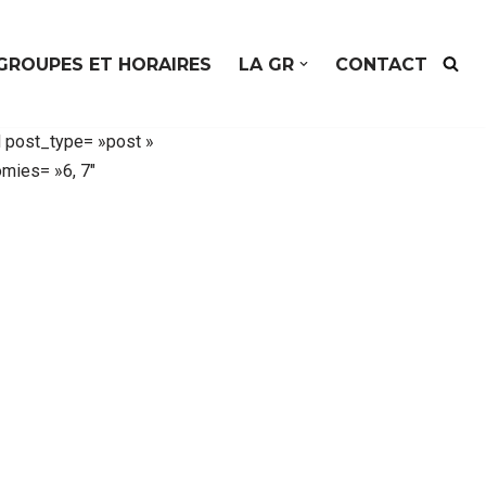
GROUPES ET HORAIRES
LA GR
CONTACT
 post_type= »post »
mies= »6, 7″