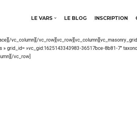
LE VARS
LE BLOG
INSCRIPTION
ce][/vc_column][/vc_row][vc_row][vc_column][vc_masonry_grid
es » grid_id= »vc_gid:1625143343983-36517bce-8b81-7″ taxono
lumn][/vc_row]