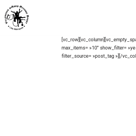
Aller
au
contenu
[vc_row][vc_column][vc_empty_spa
max_items= »10″ show_filter= »y
filter_source= »post_tag »][/vc_co