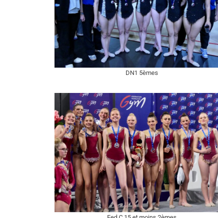
DN1 5èmes
Fed C 15 et moins 2èmes