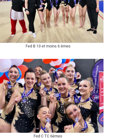
Fed B 13 et moins 6 èmes
Fed C TC 6èmes