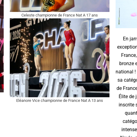
Celeste championne de France Nat A 17 ans
En jan
exception
France,
bronze 
national 
sa catégo
de France
Élite de
Eléanore Vice championne de France Nat A 13 ans
inscrite 
quant 
catégo
intense