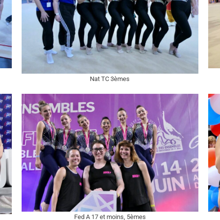
Nat TC 3èmes
Fed A 17 et moins, 5èmes